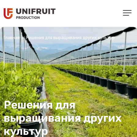
Решения для выращивания других культур
Главная
Решения для
выращивания других
культур