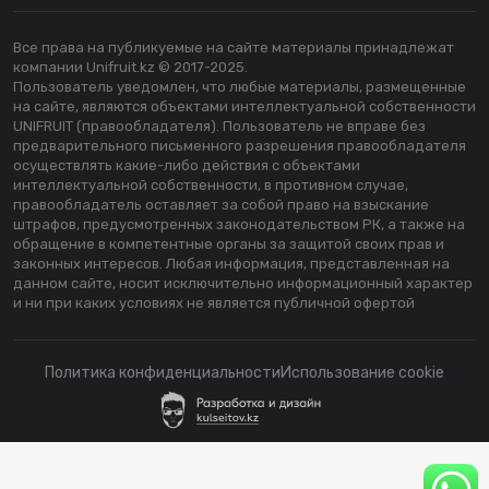
Все права на публикуемые на сайте материалы принадлежат
компании Unifruit.kz © 2017-2025.
Пользователь уведомлен, что любые материалы, размещенные
на сайте, являются объектами интеллектуальной собственности
UNIFRUIT (правообладателя). Пользователь не вправе без
предварительного письменного разрешения правообладателя
осуществлять какие-либо действия с объектами
интеллектуальной собственности, в противном случае,
правообладатель оставляет за собой право на взыскание
штрафов, предусмотренных законодательством РК, а также на
обращение в компетентные органы за защитой своих прав и
законных интересов. Любая информация, представленная на
данном сайте, носит исключительно информационный характер
и ни при каких условиях не является публичной офертой
Политика конфиденциальности
Использование cookie