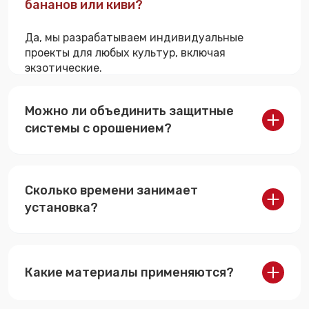
бананов или киви?
Да, мы разрабатываем индивидуальные
проекты для любых культур, включая
экзотические.
Можно ли объединить защитные
системы с орошением?
Да, шпалерные конструкции легко
интегрируются с капельным поливом и
Сколько времени занимает
системами внесения удобрений.
установка?
Срок выполнения зависит от площади и
культуры - в среднем от 2 до 6 недель.
Какие материалы применяются?
Мы используем железобетонные шпалеры,