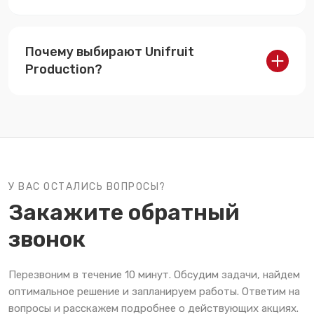
Монтаж защитных систем обычно занимает 5–
10 дней, в зависимости от площади и
Почему выбирают Unifruit
сложности проекта. Все работы выполняются
«под ключ» с гарантией качества.
Production?
Более 10 лет опыта, собственное
производство, итальянская технология и
профессиональный монтаж. Мы создаём
системы, которые служат более 20 лет и
обеспечивают стабильный урожай даже при
сложных погодных условиях.
У ВАС ОСТАЛИСЬ ВОПРОСЫ?
Закажите обратный
звонок
Перезвоним в течение 10 минут. Обсудим задачи, найдем
оптимальное решение и запланируем работы. Ответим на
вопросы и расскажем подробнее о действующих акциях.