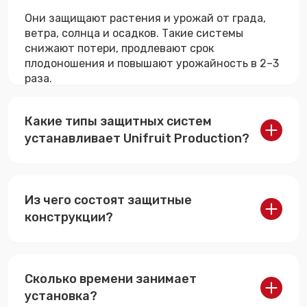
Они защищают растения и урожай от града,
ветра, солнца и осадков. Такие системы
снижают потери, продлевают срок
плодоношения и повышают урожайность в 2–3
раза.
Какие типы защитных систем
устанавливает Unifruit Production?
Мы монтируем противоградовые,
противодождевые, солнцезащитные и
Из чего состоят защитные
антимоскитные системы, адаптированные под
климат Казахстана и стран СНГ.
конструкции?
Системы включают опоры, анкерные
крепления, тросы и сетки из прочных, UV-
Сколько времени занимает
стабилизированных материалов, устойчивых к
ветровым и снеговым нагрузкам.
установка?