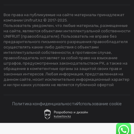
Все права на публикуемые на сайте материалы принадлежат
компании Unifruit.kz © 2017-2025.
Пользователь уведомлен, что любые материалы, размещенные
на сайте, являются объектами интеллектуальной собственности
UNIFRUIT (правообладателя). Пользователь не вправе без
предварительного письменного разрешения правообладателя
осуществлять какие-либо действия с объектами
интеллектуальной собственности, в противном случае,
правообладатель оставляет за собой право на взыскание
штрафов, предусмотренных законодательством РК, а также на
обращение в компетентные органы за защитой своих прав и
законных интересов. Любая информация, представленная на
данном сайте, носит исключительно информационный характер
и ни при каких условиях не является публичной офертой
Политика конфиденциальности
Использование cookie